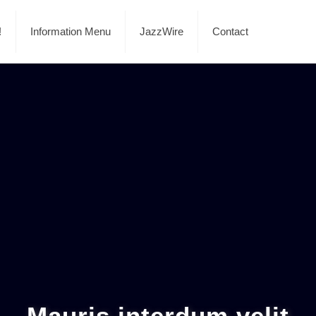
!
Information Menu
JazzWire
Contact
Mauris interdum velit