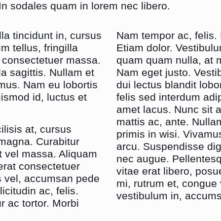
In sodales quam in lorem nec libero.
a tincidunt in, cursus
Nam tempor ac, felis. D
 tellus, fringilla
Etiam dolor. Vestibul
t, consectetuer massa.
quam quam nulla, at m
a sagittis. Nullam et
Nam eget justo. Vesti
 mus. Nam eu lobortis
dui lectus blandit lob
ismod id, luctus et
felis sed interdum adi
amet lacus. Nunc sit 
mattis ac, ante. Null
lisis at, cursus
primis in wisi. Vivamus
 magna. Curabitur
arcu. Suspendisse dign
Ut vel massa. Aliquam
nec augue. Pellentesq
 erat consectetuer
vitae erat libero, posu
sis vel, accumsan pede
mi, rutrum et, congue 
citudin ac, felis.
vestibulum in, accumsan
r ac tortor. Morbi